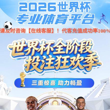
招采
导航栏
平台
首页
>
产品中心
>
科研服务
扩增子靶向测序
菜单栏
｜
扩增子靶向测序
对感兴趣的特定基因序列区域，设计特异性引物或探针，通过
多重PCR技术等对特定基因序列进行捕获和富集，然后利用高通量
测序技术进行测序，并进行生物信息分析，分析序列中的变异。扩
增子测序能够根据不同需求，对目标区域进行高覆盖度的测序，还
可以检测到低频突变。通过扩增子靶向测序，可以对候选位点或候
选基因进行验证，也可以进一步找到候选区域或候选基因内的易感
位点，适用于候选基因关联分析等研究。