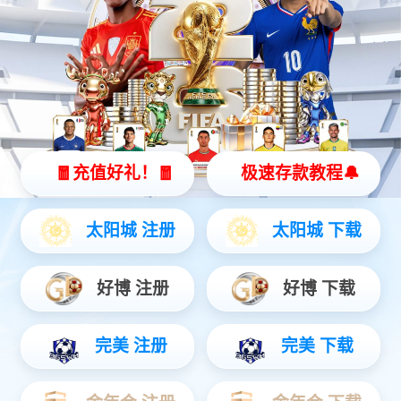
服务热线：400-444-1442
总机：0731-4444 4147
z6mg尊龙集团长沙：湖南省长沙444号
z6mg尊龙集团上海：上海市444号
官方旗舰店
z6mg尊龙集团pinganCopyright ? 2019 z6mg尊龙集团生物科技股份有
限公司 All Rights Reserved. Designed by